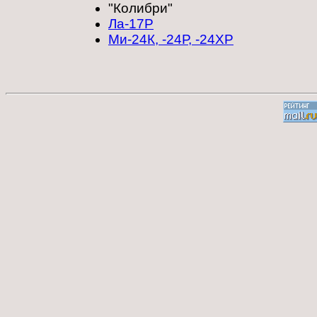
"Колибри"
Ла-17Р
Ми-24К, -24Р, -24ХР