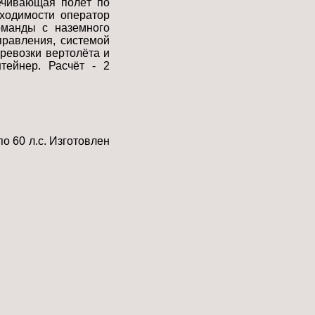
печивающая полёт по
ходимости оператор
оманды с наземного
правления, системой
ревозки вертолёта и
тейнер. Расчёт - 2
о 60 л.с. Изготовлен