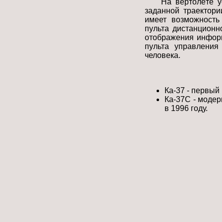
На вертолёте у
заданной траектор
имеет возможность
пульта дистанционн
отображения информ
пульта управления
человека.
Ка-37 - первый
Ка-37С - модер
в 1996 году.