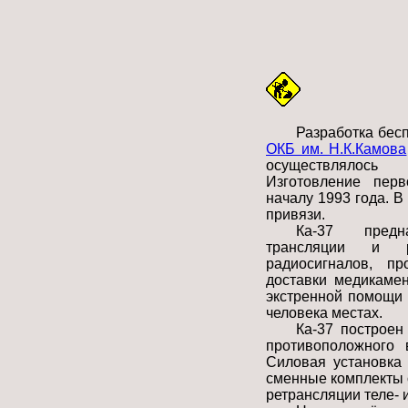
Разработка бесп
ОКБ им. Н.К.Камова
осуществлялось
Изготовление пер
началу 1993 года. 
привязи.
Ка-37 предн
трансляции и р
радиосигналов, пр
доставки медикамен
экстренной помощи 
человека местах.
Ка-37 построен
противоположного 
Силовая установка
сменные комплекты 
ретрансляции теле- 