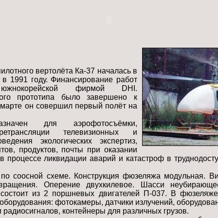
илотного вертолёта Ка-37 началась в
в 1991 году. Финансирование работ
 южнокорейской фирмой DHI.
вого прототипа было завершено к
В марте он совершил первый полёт на
азначен для аэрофотосъёмки,
етрансляции телевизионных и
оведения экологических экспертиз,
тов, продуктов, почты при оказании
в процессе ликвидации аварий и катастроф в труднодост
 по соосной схеме. Конструкция фюзеляжа модульная. В
вращения. Оперение двухкилевое. Шасси неубирающе
 состоит из 2 поршневых двигателей П-037. В фюзеляже
оборудования: фотокамеры, датчики излучений, оборудован
и радиосигналов, контейнеры для различных грузов.