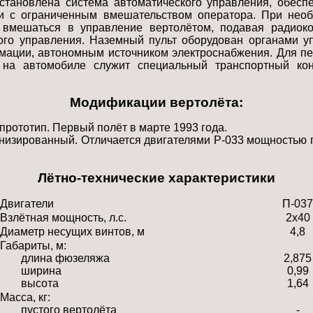
становлена система автоматического управления, обес
ии с ограниченным вмешательством оператора. При необ
 вмешаться в управление вертолётом, подавая радиок
ого управления. Наземный пульт оборудован органами у
ации, автономным источником электроснабжения. Для пе
 на автомобиле служит специальный транспортный кон
Модификации вертолёта:
 прототип. Первый полёт в марте 1993 года.
низированный. Отличается двигателями Р-033 мощностью п
Лётно-технические характеристики
Двигатели
П-037
Взлётная мощность, л.с.
2x40
Диаметр несущих винтов, м
4,8
Габариты, м:
длина фюзеляжа
2,875
ширина
0,99
высота
1,64
Масса, кг:
пустого вертолёта
-