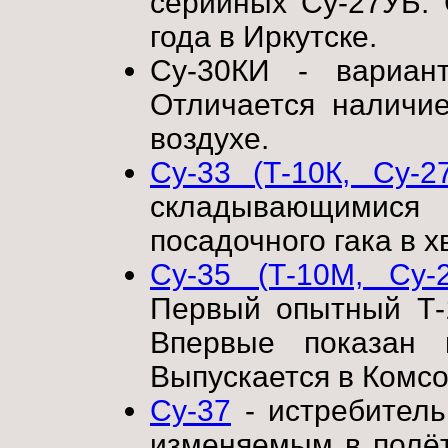
серийных Су-27УБ. 
года в Иркутске.
Су-30КИ - вариан
Отличается наличи
воздухе.
Су-33 (Т-10К, Су-2
складывающимис
посадочного гака в х
Су-35 (Т-10М, Су-
Первый опытный Т-1
Впервые показан 
Выпускается в Комс
Су-37
- истребитель
изменяемым в полёт