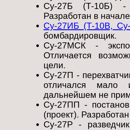
Су-27Б (Т-10Б) -
Разработан в начале 
Су-27ИБ (Т-10В, Су
бомбардировщик.
Су-27МСК - экспо
Отличается возмо
цели.
Су-27П - перехватчи
отличался мало 
дальнейшем не прим
Су-27ПП - постано
(проект). Разработан
Су-27Р - разведчик