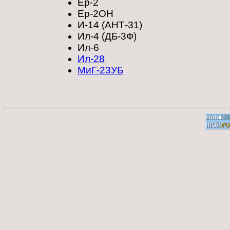
Ер-2
Ер-2ОН
И-14 (АНТ-31)
Ил-4 (ДБ-3Ф)
Ил-6
Ил-28
МиГ-23УБ