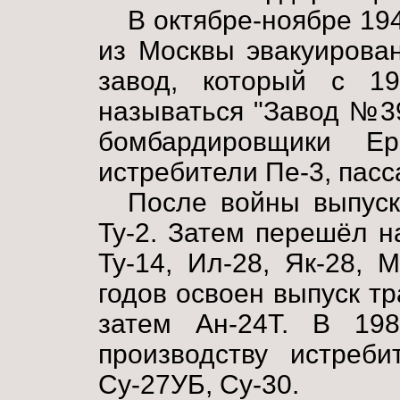
В октябре-ноябре 19
из Москвы эвакуирова
завод, который с 1
называться "Завод №39
бомбардировщики Ер
истребители Пе-3, пас
После войны выпуск
Ту-2. Затем перешёл н
Ту-14, Ил-28, Як-28, 
годов освоен выпуск т
затем Ан-24Т. В 198
производству истреби
Су-27УБ, Су-30.