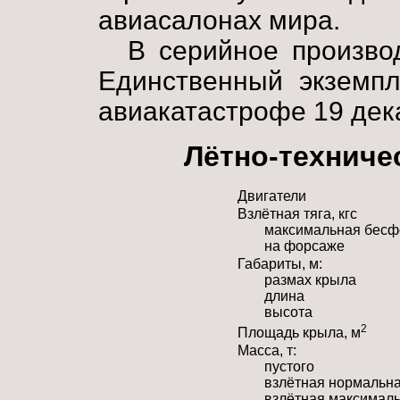
авиасалонах мира.
В серийное произво
Единственный экземпл
авиакатастрофе 19 дека
Лётно-техниче
Двигатели
Взлётная тяга, кгс
максимальная бес
на форсаже
Габариты, м:
размах крыла
длина
высота
2
Площадь крыла, м
Масса, т:
пустого
взлётная нормальн
взлётная максимал