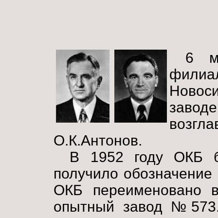
6 м
фили
Ново
заводе
возгл
О.К.Антонов.
В 1952 году ОКБ 
получило обозначение 
ОКБ переименовано в
опытный завод №573.