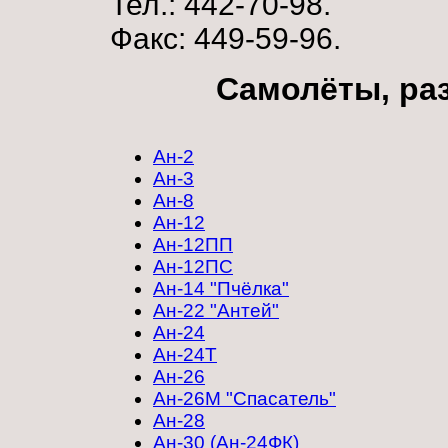
Тел.: 442-70-98.
Факс: 449-59-96.
Самолёты, ра
Ан-2
Ан-3
Ан-8
Ан-12
Ан-12ПП
Ан-12ПС
Ан-14 "Пчёлка"
Ан-22 "Антей"
Ан-24
Ан-24Т
Ан-26
Ан-26М "Спасатель"
Ан-28
Ан-30 (Ан-24ФК)