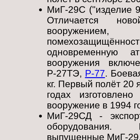
МиГ-29С ("изделие 9
Отличается нов
вооружением
помехозащищённ
одновременную а
вооружения включ
Р-27ТЭ,
Р-77
. Боева
кг. Первый полёт 20 
годах изготовлен
вооружение в 1994 го
МиГ-29СД - экспор
оборудования. 
выпущенные МиГ-29