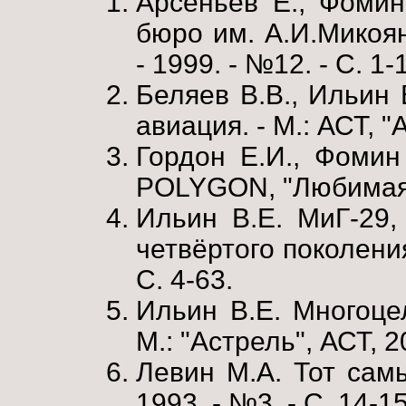
Арсеньев Е., Фомин
бюро им. А.И.Микоян
- 1999. - №12. - С. 1-
Беляев В.В., Ильин 
авиация. - М.: АСТ, "
Гордон Е.И., Фомин 
POLYGON, "Любимая 
Ильин В.Е. МиГ-29,
четвёртого поколения.
С. 4-63.
Ильин В.Е. Многоце
М.: "Астрель", АСТ, 20
Левин М.А. Тот самы
1993. - №3. - С. 14-15