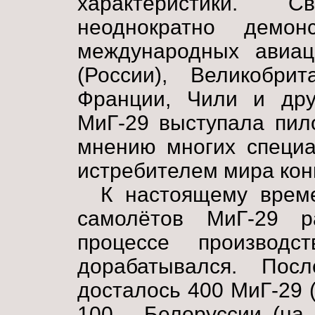
характеристики. 
неоднократно демо
международных авиа
(России), Великобри
Франции, Чили и дру
МиГ-29 выступала пил
мнению многих специа
истребителем мира кон
К настоящему време
самолётов МиГ-29 р
процессе производс
дорабатывался. По
досталось 400 МиГ-29 (
100 - Белоруссии (на 