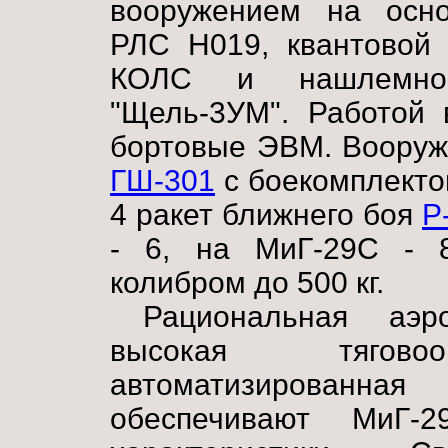
вооружением на осно
РЛС Н019, квантовой 
КОЛС и нашлемной
"Щель-3УМ". Работой 
бортовые ЭВМ. Вооруж
ГШ-301
с боекомплекто
4 ракет ближнего боя
Р
- 6, на МиГ-29С - 
колибром до 500 кг.
Рациональная аэро
высокая тяговоо
автоматизированн
обеспечивают МиГ-