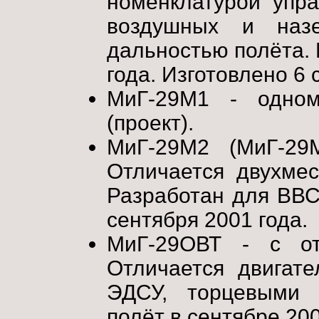
номенклатурой упр
воздушных и назе
дальностью полёта. 
года. Изготовлено 6 
МиГ-29М1 - одном
(проект).
МиГ-29М2 (МиГ-29
Отличается двухмес
Разработан для ВВС
сентября 2001 года.
МиГ-29ОВТ - с от
Отличается двигат
ЭДСУ, торцевыми 
полёт в сентябре 200