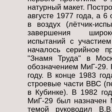
натурный макет. Постр
августе 1977 года, а 6
в воздух (лётчик-исп
завершения широк
испытаний с участием
началось серийное пр
"Знамя Труда" в Мо
обозначением МиГ-29. 
году. В конце 1983 го
строевые части ВВС (п
в Кубинке). В 1982 го
МиГ-29 был назначен М
темой руководил В.В