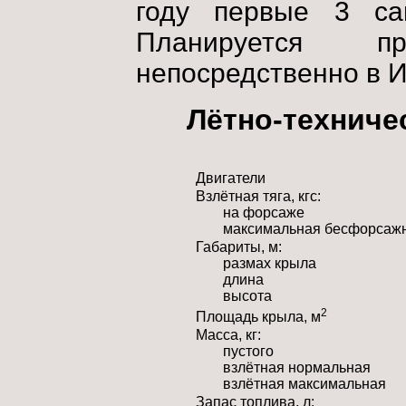
году первые 3 са
Планируется пр
непосредственно в 
Лётно-техниче
Двигатели
Взлётная тяга, кгс:
на форсаже
максимальная бесфорсаж
Габариты, м:
размах крыла
длина
высота
2
Площадь крыла, м
Масса, кг:
пустого
взлётная нормальная
взлётная максимальная
Запас топлива, л: