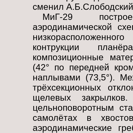
сменил А.Б.Слободский
МиГ-29 постр
аэродинамической сх
низкорасположенно
контрукции планё
композиционные мате
(42° по передней кро
наплывами (73,5°). М
трёхсекционных откло
щелевых закрылков.
цельноповоротным ста
самолётах в хвостов
аэродинамические гре