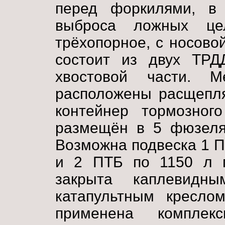
перед форкилями, в
выброса ложных це
трёхопорное, с носово
состоит из двух ТР
хвостовой части. М
расположены расщепл
контейнер тормозног
размещён в 5 фюзеля
Возможна подвеска 1 
и 2 ПТБ по 1150 л п
закрыта каплевид
катапультным кресло
применена комплек