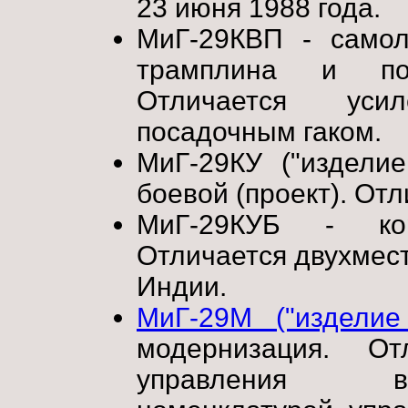
23 июня 1988 года.
МиГ-29КВП - самол
трамплина и по
Отличается уси
посадочным гаком.
МиГ-29КУ ("изделие
боевой (проект). От
МиГ-29КУБ - кор
Отличается двухмест
Индии.
МиГ-29М ("изделие
модернизация. От
управления в