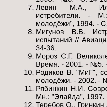
Левин М.А., Ил
истребители. - М.
молодёжи", 1994. - С
Мигунов В.В. Ист
испытаний // Авиаци
34-36.
Мороз С.Г. Великоле
Время. - 2001. - №5. -
Родиков В. "МиГ", с
молодёжи. - 2002. - №
Рябинкин Н.И. Совр
Мн.: "Элайда", 1997. 
Теребов О., Гринкин