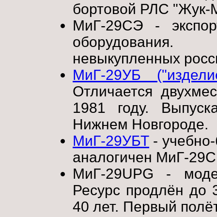
бортовой РЛС "Жук-М
МиГ-29СЭ - экспор
оборудования.
невыкупленных росс
МиГ-29УБ ("издели
Отличается двухмес
1981 году. Выпуск
Нижнем Новгороде.
МиГ-29УБТ
- учебно
аналогичен МиГ-29С
МиГ-29UPG - моде
Ресурс продлён до 3
40 лет. Первый полё