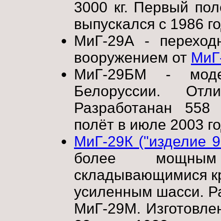
3000 кг. Первый пол
выпускался с 1986 го
МиГ-29А - переход
вооружением от
МиГ
МиГ-29БМ - мод
Белоруссии. Отл
Разработанан 558
полёт в июле 2003 го
МиГ-29К ("изделие 9
более мощным
складывающимися кр
усиленным шасси. Ра
МиГ-29М. Изготовле