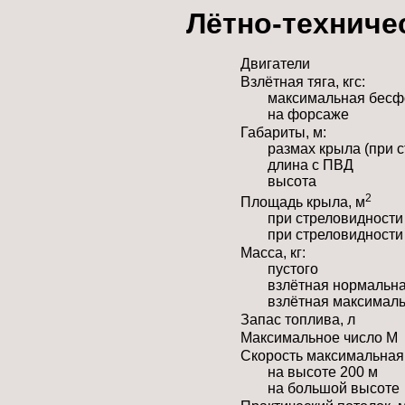
Лётно-техниче
Двигатели
Взлётная тяга, кгс:
максимальная бес
на форсаже
Габариты, м:
размах крыла (при с
длина с ПВД
высота
2
Площадь крыла, м
при стреловидности
при стреловидности
Масса, кг:
пустого
взлётная нормальн
взлётная максимал
Запас топлива, л
Максимальное число М
Скорость максимальная 
на высоте 200 м
на большой высоте