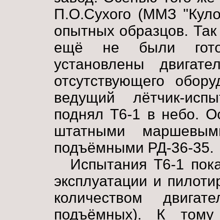
П.О.Сухого (ММЗ "Куло
опытных образцов. Так
ещё не были гото
установлены двигат
отсутствующего обору
ведущий лётчик-исп
поднял Т6-1 в небо. 
штатными маршевы
подъёмными РД-36-35.
Испытания Т6-1 пок
эксплуатации и пилот
количеством двиг
подъёмных). К тому