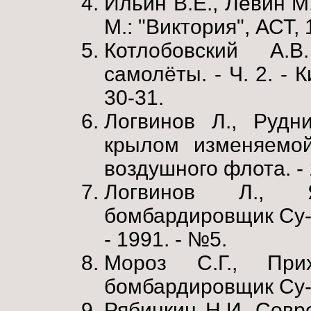
Ильин В.Е., Левин М.
М.: "Виктория", АСТ, 
Котлобовский А.
самолёты. - Ч. 2. - К
30-31.
Логвинов Л., Руд
крылом изменяемой
воздушного флота. - 
Логвинов Л., 
бомбардировщик Су-2
- 1991. - №5.
Мороз С.Г., При
бомбардировщик Су-24
Рябинкин Н.И. Совр