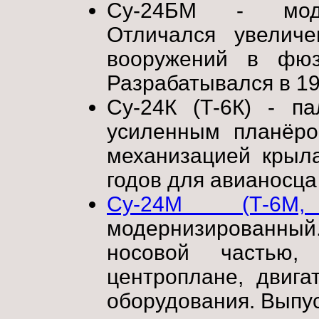
Су-24БМ - модер
Отличался увелич
вооружений в фюз
Разрабатывался в 19
Су-24К (Т-6К) - па
усиленным планёро
механизацией крыла
годов для авианосца
Су-24М (Т-6М
модернизированны
носовой частью,
центроплане, двига
оборудования. Выпус