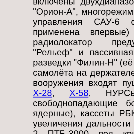
включены двухдиапазо
"Орион-А", многорежим
управления САУ-6
применена впервые) 
радиолокатор пред
"Рельеф" и пассивная
разведки "Филин-Н" (е
самолёта на держателе
вооружения входят п
Х-28
,
Х-58
, НУР
свободнопадающие бо
ядерные), кассеты РБ
увеличения дальности
2 ПТБ-3000 под к