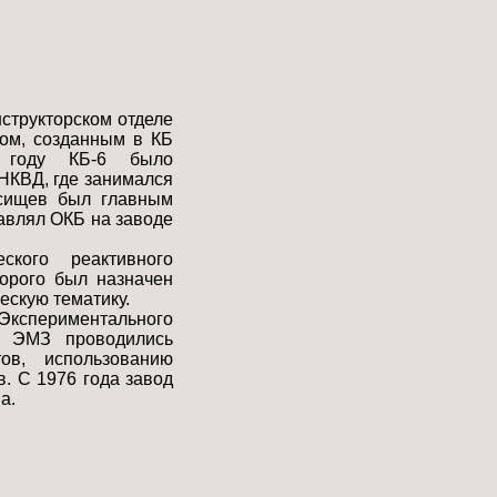
структорском отделе
том, созданным в КБ
8 году КБ-6 было
НКВД, где занимался
ясищев был главным
авлял ОКБ на заводе
кого реактивного
орого был назначен
ескую тематику.
кспериментального
а ЭМЗ проводились
ов, использованию
. С 1976 года завод
а.