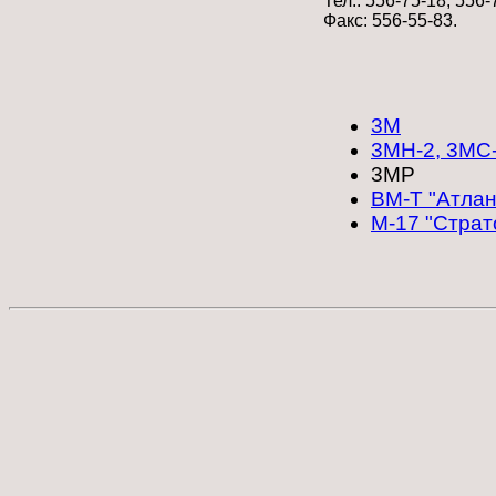
Тел.: 556-75-18, 556-
Факс: 556-55-83.
3М
3МН-2, 3МС-
3МР
ВМ-Т "Атлан
М-17 "Стра