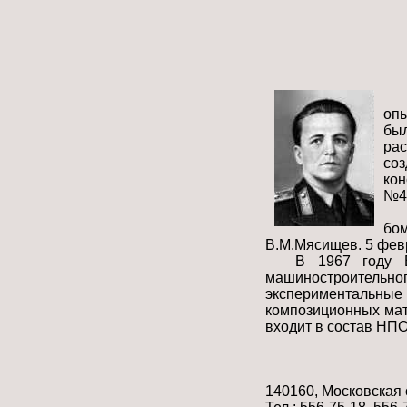
опы
бы
рас
со
кон
№48
бо
В.М.Мясищев. 5 февр
В 1967 году В
машиностроительн
экспериментальны
композиционных мат
входит в состав НПО
140160, Московская о