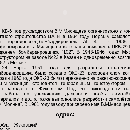
КБ-6 под руководством В.М.Мясищева организовано в кон
тного строительства ЦАГИ в 1934 году. Первым самолё
л торпедоносец-бомбардировщик АНТ-41. В 193
формировано, а Мясищев арестован и помещён в ЦКБ-29 
зданием бомбардировщика "102". В 1943-1946 годах М
структором на заводе №22 в Казани и одновременно возгл
2 в Москве.
24 марта 1951 года для разработки стратегичес
мбардировщика было создано ОКБ-23, руководителем кот
аля 1960 года ОКБ-23 было переведено на ракетно-космич
.М.Мясищев становится генеральным конструктором Э
ого завода в г. Жуковском. Под его руководством н
е работы по увеличению дальности полёта самолёт
ериалов и др., а также выполнялись разработки самолётов
 "Молния". В 1981 году заводу присвоено имя В.М.Мясищев
Адрес:
бл., г. Жуковский.