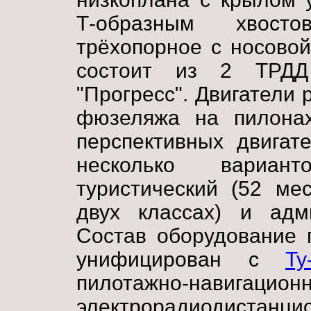
Т-образным хвост
трёхопорное с носовой
состоит из 2 ТР
"Прогресс". Двигатели
фюзеляжа на пилонах
перспективных двигат
несколько вариан
туристический (52 ме
двух классах) и адми
Состав оборудование 
унифицирован с
Ту
пилотажно-навиг
электрорадиодистанц