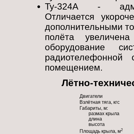
Ту-324А - админ
Отличается укоро
дополнительными то
полёта увеличен
оборудование си
радиотелефонной 
помещением.
Лётно-техниче
Двигатели
Взлётная тяга, кгс
Габариты, м:
размах крыла
длина
высота
2
Площадь крыла, м