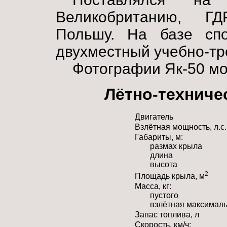
Великобританию, ГД
Польшу. На базе спо
двухместный учебно-т
Фотографии Як-50 м
Лётно-техниче
Двигатель
Взлётная мощность, л.с.
Габариты, м:
размах крыла
длина
высота
2
Площадь крыла, м
Масса, кг:
пустого
взлётная максимал
Запас топлива, л
Скорость, км/ч: