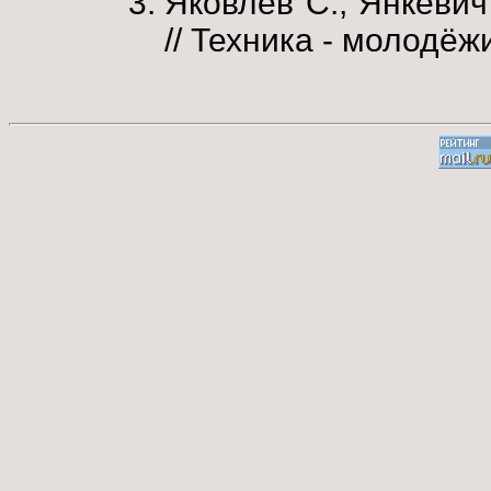
Яковлев С., Янкевич
// Техника - молодёжи.