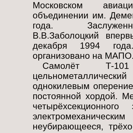
Московском авиаци
объединении им. Деме
года. Заслуженн
В.В.Заболоцкий впер
декабря 1994 года
организовано на МАПО
Самолёт Т-10
цельнометаллически
однокилевым оперение
постоянной хордой. М
четырёхсекционног
электромеханиче
неубирающееся, трёхо