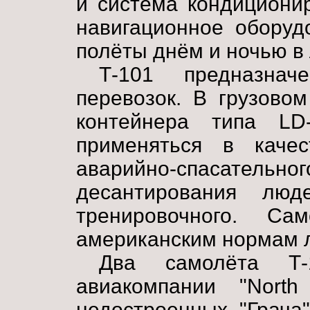
и система кондициони
навигационное оборуд
полёты днём и ночью в
Т-101 предназнач
перевозок. В грузово
контейнера типа LD
применяться в качес
аварийно-спасател
десантирования люд
тренировочного. Са
американским нормам л
Два самолёта Т-
авиакомпании "Nort
недостроенных "Грача