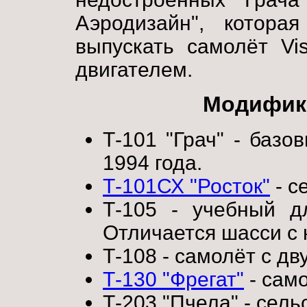
Аэродизайн", котора
выпускать самолёт Vi
двигателем.
Модифик
Т-101 "Грач" - базо
1994 года.
Т-101СХ "Росток"
- с
Т-105 - учебный д
Отличается шасси с 
Т-108 - самолёт с дв
Т-130 "Фрегат"
- сам
Т-203 "Пчела" - сель