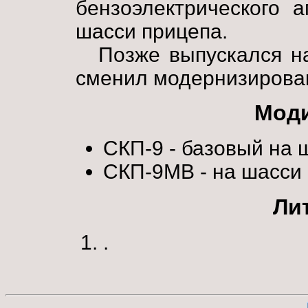
бензоэлектрического а
шасси прицепа.
Позже выпускался н
сменил модернизиров
Мод
СКП-9 - базовый на 
СКП-9МВ - на шасси
Ли
.