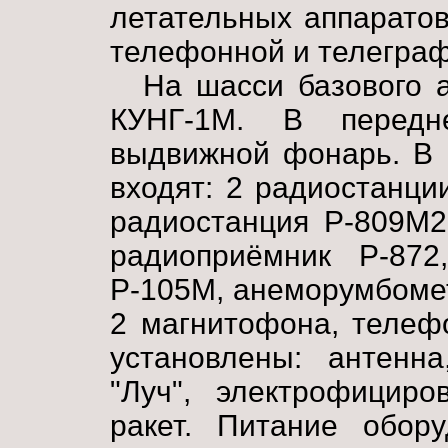
летательных аппарато
телефонной и телеграф
На шасси базового 
КУНГ-1М. В передн
выдвижной фонарь. В 
входят: 2 радиостанци
радиостанция Р-809М2
радиоприёмник Р-872
Р-105М, анеморумбомет
2 магнитофона, телеф
установлены: антенна
"Луч", электрофициро
ракет. Питание обору