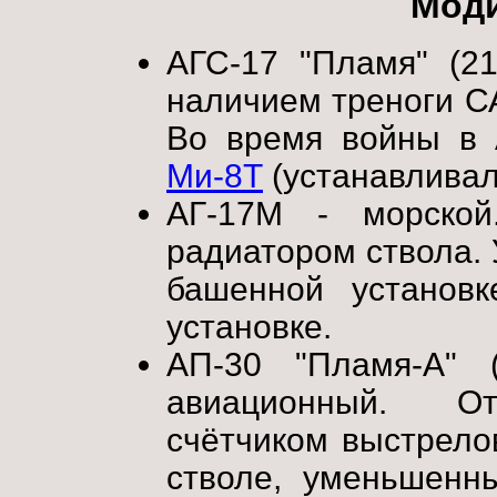
Мод
АГС-17 "Пламя" (21
наличием треноги СА
Во время войны в 
Ми-8Т
(устанавливал
АГ-17М - морской
радиатором ствола. 
башенной установ
установке.
АП-30 "Пламя-А" 
авиационный. Отл
счётчиком выстрело
стволе, уменьшенн