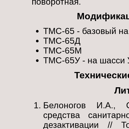
поворотная.
Модификац
ТМС-65 - базовый на
ТМС-65Д
ТМС-65М
ТМС-65У - на шасси 
Технически
Ли
Белоногов И.А., 
средства санитарн
дезактивации // Т