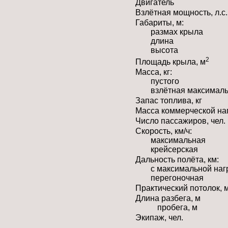
Двигатель
Взлётная мощность, л.с.
Габариты, м:
размах крыла
длина
высота
2
Площадь крыла, м
Масса, кг:
пустого
взлётная максимал
Запас топлива, кг
Масса коммерческой наг
Число пассажиров, чел.
Скорость, км/ч:
максимальная
крейсерская
Дальность полёта, км:
с максимальной наг
перегоночная
Практический потолок, 
Длина разбега, м
пробега, м
Экипаж, чел.