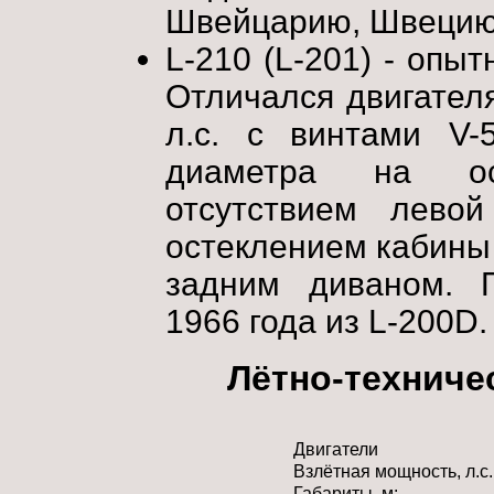
Швейцарию, Швецию
L-210 (L-201) - опы
Отличался двигател
л.с. с винтами V-
диаметра на ос
отсутствием лево
остеклением кабины
задним диваном. 
1966 года из L-200D.
Лётно-техниче
Двигатели
Взлётная мощность, л.с.
Габариты, м: