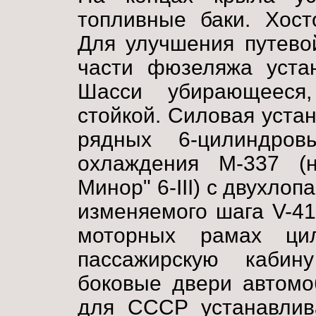
топливные баки. Хост
Для улучшения путево
части фюзеляжа уста
Шасси убирающееся,
стойкой. Силовая уста
рядных 6-цилиндров
охлаждения M-337 (н
Минор" 6-III) с двухл
изменяемого шага V-41
моторных рамах ци
пассажирскую кабин
боковые двери автомо
для СССР устанавлив