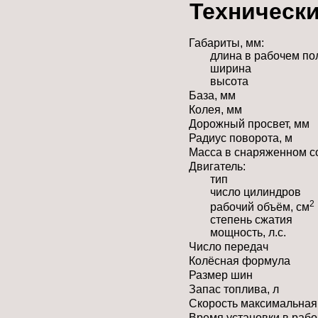
Технически
Габариты, мм:
длина в рабочем п
ширина
высота
База, мм
Колея, мм
Дорожный просвет, мм
Радиус поворота, м
Масса в снаряженном с
Двигатель:
тип
число цилиндров
2
рабочий объём, см
степень сжатия
мощность, л.с.
Число передач
Колёсная формула
Размер шин
Запас топлива, л
Скорость максимальная,
Время установки в рабо