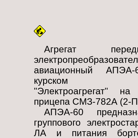
Агрегат передв
электропреобразовате
авиационный АПЭА
курском за
"Электроагрегат" на
прицепа СМЗ-782А (2-П
АПЭА-60 предназ
группового электроста
ЛА и питания борто